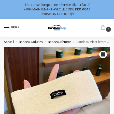
Entreprise Européenne • Service client réactif
–10%
MAINTENANT AVEC LE CODE
PROMO10
LIVRAISON OFFERTE 📦
MENU
0
Accueil
Bandeau adultes
Bandeau femme
Bandeau tricot femme Blanc
/
/
/