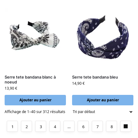
Serre tete bandana blanc à
Serre tete bandana bleu
noeud
14,90
€
13,90
€
Ajouter au panier
Ajouter au panier
Affichage de 1–40 sur 312 résultats
1
2
3
4
…
6
7
8