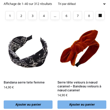
Affichage de 1–40 sur 312 résultats
1
2
3
4
…
6
7
8
Bandana serre tete femme
Serre tête velours à nœud
caramel – Bandeau velours à
14,90
€
nœud caramel
14,90
€
Ajouter au panier
Ajouter au panier