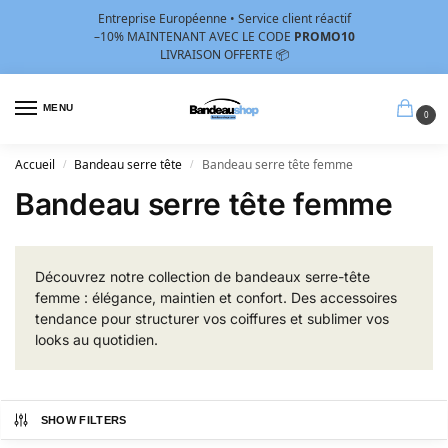
Entreprise Européenne • Service client réactif
–10%
MAINTENANT AVEC LE CODE
PROMO10
LIVRAISON OFFERTE 📦
MENU
0
Accueil
Bandeau serre tête
Bandeau serre tête femme
/
/
Bandeau serre tête femme
Découvrez notre collection de bandeaux serre-tête
femme : élégance, maintien et confort. Des accessoires
tendance pour structurer vos coiffures et sublimer vos
looks au quotidien.
SHOW FILTERS