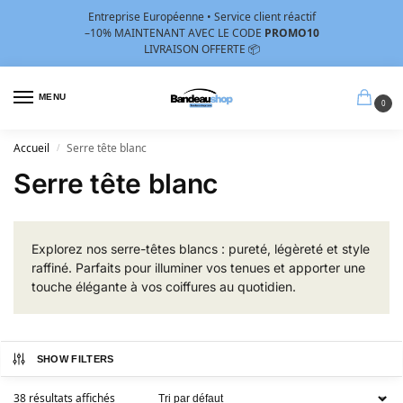
Entreprise Européenne • Service client réactif
–10%
MAINTENANT AVEC LE CODE
PROMO10
LIVRAISON OFFERTE 📦
MENU
0
Accueil
Serre tête blanc
/
Serre tête blanc
Explorez nos serre-têtes blancs : pureté, légèreté et style
raffiné. Parfaits pour illuminer vos tenues et apporter une
touche élégante à vos coiffures au quotidien.
SHOW FILTERS
38 résultats affichés