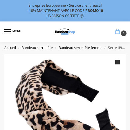
Entreprise Européenne • Service client réactif
–10%
MAINTENANT AVEC LE CODE
PROMO10
LIVRAISON OFFERTE 📦
MENU
0
Accueil
Bandeau serre tête
Bandeau serre tête femme
Serre tête leopard femme
/
/
/