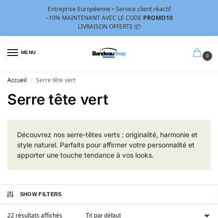
Entreprise Européenne • Service client réactif
–10%
MAINTENANT AVEC LE CODE
PROMO10
LIVRAISON OFFERTE 📦
MENU
0
Accueil
Serre tête vert
/
Serre tête vert
Découvrez nos serre-têtes verts : originalité, harmonie et
style naturel. Parfaits pour affirmer votre personnalité et
apporter une touche tendance à vos looks.
SHOW FILTERS
22 résultats affichés