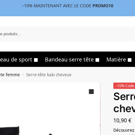
–10%
MAINTENANT AVEC LE CODE
PROMO10
eau de sport
Bandeau serre tête
Matière
ête femme
Serre-tête kaki cheveux
/
-10% Code 
Serr
che
10,90
€
Découvrez l