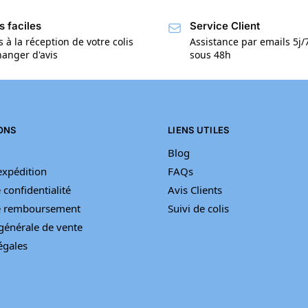
s faciles
Service Client
s à la réception de votre colis
Assistance par emails 5j
anger d'avis
sous 48h
ONS
LIENS UTILES
Blog
’expédition
FAQs
 confidentialité
Avis Clients
de remboursement
Suivi de colis
générale de vente
égales