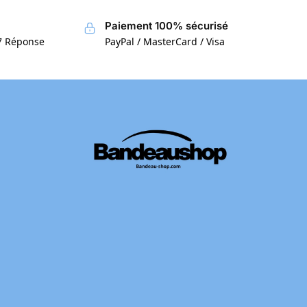
Paiement 100% sécurisé
/7 Réponse
PayPal / MasterCard / Visa