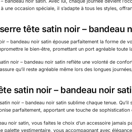
 – bandeau noir satin. Avec lui, chaque journée devient l’oc
r à une occasion spéciale, il s’adapte à tous les styles, off
 serre tête satin noir – bandeau n
 noir – bandeau noir satin épouse parfaitement la forme de v
omettre le bien-être, promettant un port agréable toute la 
atin noir – bandeau noir satin reflète une volonté de confor
assure qu’il reste agréable même lors des longues journées,
te satin noir – bandeau noir sat
e satin noir – bandeau noir satin sublime chaque tenue. Qu’i
monise parfaitement, apportant une touche de sophisticatio
deau noir satin, vous faites le choix d’un accessoire jamai
lle palette vestimentaire, vous accompagnant avec élégance 