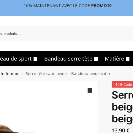
–10%
MAINTENANT AVEC LE CODE
PROMO10
eau de sport
Bandeau serre tête
Matière
ête femme
Serre tête satin beige – Bandeau beige satin
/
-10% Code 
Serr
beig
beig
13,90
€