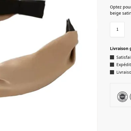
Optez pour
beige sati
Livraison 
Satisf
Expédit
Livrais