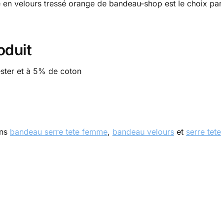
te en velours tressé orange de bandeau-shop est le choix p
oduit
ster et à 5% de coton
ons
bandeau serre tete femme
,
bandeau velours
et
serre tet