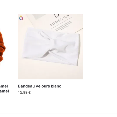
ramel
Bandeau velours blanc
ramel
15,99
€