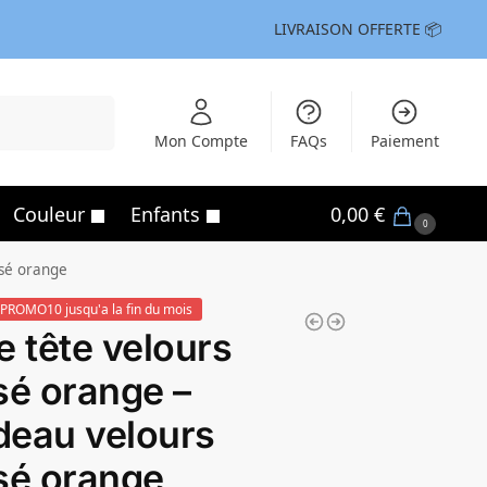
LIVRAISON OFFERTE 📦
Recherche
Mon Compte
FAQs
Paiement
Couleur
Enfants
0,00
€
0
ssé orange
PROMO10 jusqu'a la fin du mois
e tête velours
sé orange –
eau velours
sé orange