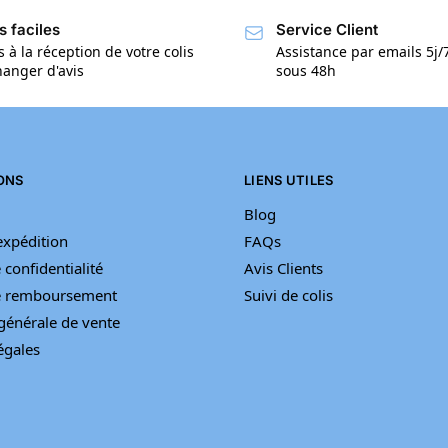
s faciles
Service Client
s à la réception de votre colis
Assistance par emails 5j
anger d'avis
sous 48h
ONS
LIENS UTILES
Blog
’expédition
FAQs
 confidentialité
Avis Clients
de remboursement
Suivi de colis
générale de vente
égales