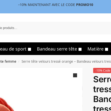
–10%
MAINTENANT AVEC LE CODE
PROMO10
eau de sport
Bandeau serre tête
Matière
ête femme
Serre tête velours tressé orange – Bandeau velours tre
/
-10% Code 
Serr
tres
Band
tres