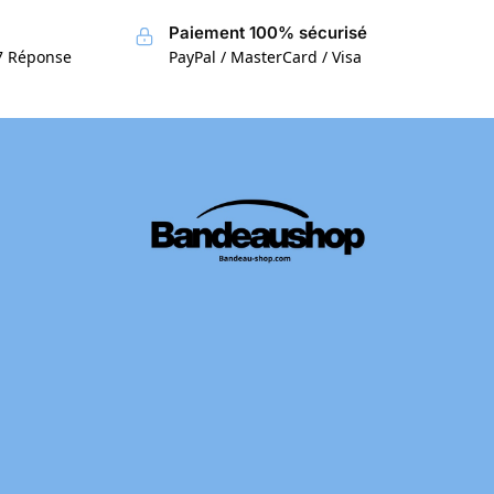
Paiement 100% sécurisé
/7 Réponse
PayPal / MasterCard / Visa