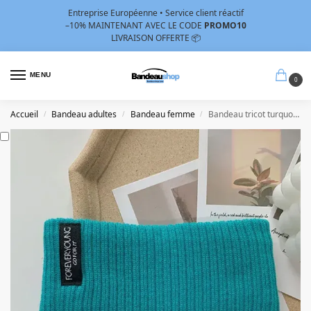
Entreprise Européenne • Service client réactif
–10%
MAINTENANT AVEC LE CODE
PROMO10
LIVRAISON OFFERTE 📦
MENU
0
Accueil
Bandeau adultes
Bandeau femme
Bandeau tricot turquoise
/
/
/