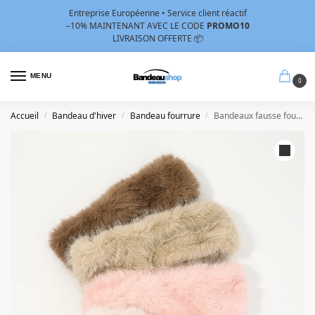
Entreprise Européenne • Service client réactif
–10%
MAINTENANT AVEC LE CODE
PROMO10
LIVRAISON OFFERTE 📦
MENU
0
Accueil
Bandeau d'hiver
Bandeau fourrure
Bandeaux fausse fourrure
/
/
/