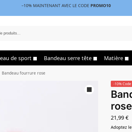
–10%
MAINTENANT AVEC LE CODE
PROMO10
eau de sport
Bandeau serre tête
Matière
Bandeau fourrure rose
-10% Code 
Band
rose
21,99
€
Adoptez le