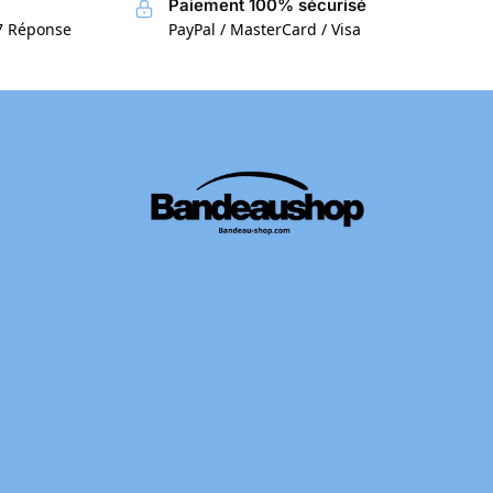
Paiement 100% sécurisé
/7 Réponse
PayPal / MasterCard / Visa