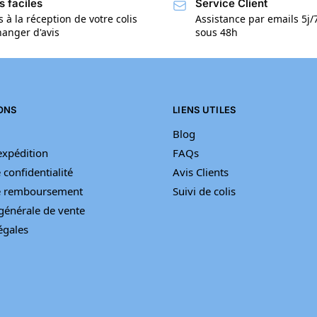
s faciles
Service Client
s à la réception de votre colis
Assistance par emails 5j
anger d'avis
sous 48h
ONS
LIENS UTILES
Blog
’expédition
FAQs
 confidentialité
Avis Clients
de remboursement
Suivi de colis
générale de vente
égales