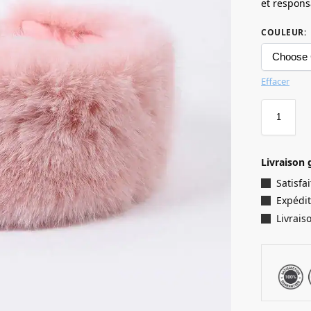
et responsa
COULEUR
:
Effacer
Livraison 
Satisf
Expédit
Livrais