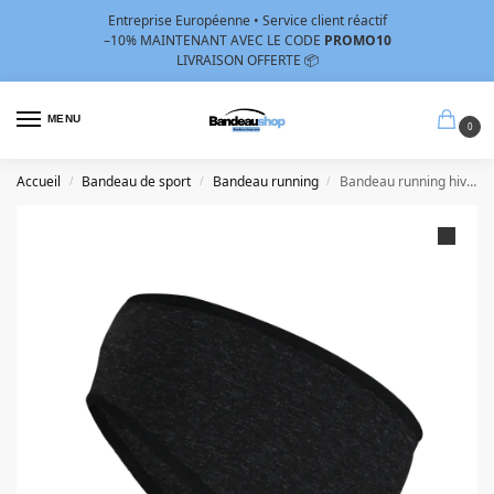
Entreprise Européenne • Service client réactif
–10%
MAINTENANT AVEC LE CODE
PROMO10
LIVRAISON OFFERTE 📦
MENU
0
Accueil
Bandeau de sport
Bandeau running
Bandeau running hiver
/
/
/