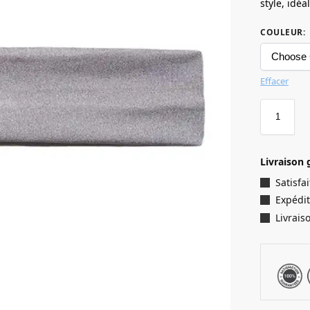
style, idé
COULEUR
:
Effacer
Livraison 
Satisf
Expédit
Livrais