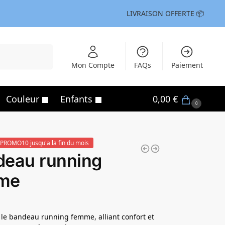
LIVRAISON OFFERTE 📦
Recherche
Mon Compte
FAQs
Paiement
Couleur
Enfants
0,00
€
0
PROMO10 jusqu'a la fin du mois
deau running
me
le bandeau running femme, alliant confort et