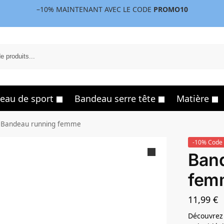
–10%
MAINTENANT AVEC LE CODE
PROMO10
eau de sport
Bandeau serre tête
Matière
Bandeau running femme
-10% Code 
Ban
fem
11,99
€
Découvrez 