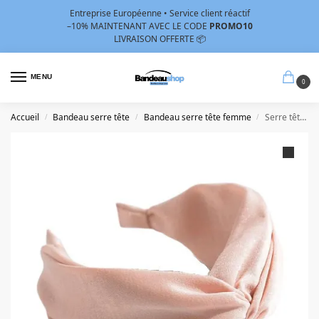
Entreprise Européenne • Service client réactif
–10%
MAINTENANT AVEC LE CODE
PROMO10
LIVRAISON OFFERTE 📦
MENU
0
Accueil
Bandeau serre tête
Bandeau serre tête femme
Serre tête velours rose poudré – Bandeau velours rose poudré
/
/
/