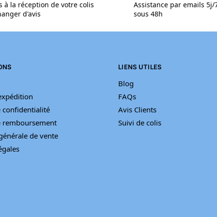
s à la réception de votre colis
Assistance par emails 5j
anger d'avis
sous 48h
ONS
LIENS UTILES
Blog
’expédition
FAQs
 confidentialité
Avis Clients
de remboursement
Suivi de colis
générale de vente
égales