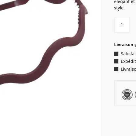
élégant et
style.
Livraison 
Satisf
Expédit
Livrais