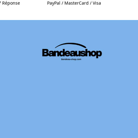
/7 Réponse
PayPal / MasterCard / Visa