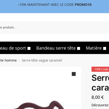
–10%
MAINTENANT AVEC LE CODE
PROMO10
eau de sport
Bandeau serre tête
Matière
tête homme
Serre-tête vague caramel
/
-10% Code 
Serr
car
8,00
€
Découvrez 