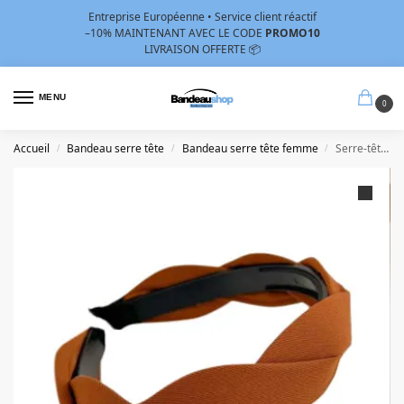
Entreprise Européenne • Service client réactif
–10%
MAINTENANT AVEC LE CODE
PROMO10
LIVRAISON OFFERTE 📦
MENU
0
Accueil
Bandeau serre tête
Bandeau serre tête femme
Serre-tête tissu torsade marron – Bandeau tissu torsade marron
/
/
/