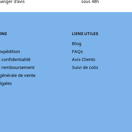
anger d'avis
sous 48h
ONS
LIENS UTILES
Blog
’expédition
FAQs
 confidentialité
Avis Clients
de remboursement
Suivi de colis
générale de vente
égales