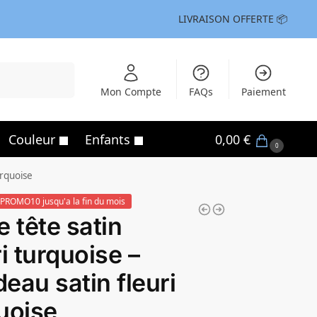
LIVRAISON OFFERTE 📦
Recherche
Mon Compte
FAQs
Paiement
Couleur
Enfants
0,00
€
0
urquoise
PROMO10 jusqu'a la fin du mois
e tête satin
ri turquoise –
eau satin fleuri
uoise