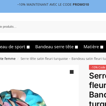
–10%
MAINTENANT AVEC LE CODE
PROMO10
eau de sport
Bandeau serre tête
Matière
ête femme
Serre tête satin fleuri turquoise – Bandeau satin fleuri t
/
-10% Code 
Serr
fleu
Band
turq