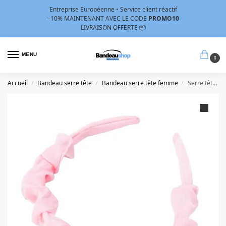
Entreprise Européenne • Service client réactif
–10%
MAINTENANT AVEC LE CODE
PROMO10
LIVRAISON OFFERTE 📦
MENU
0
Accueil
Bandeau serre tête
Bandeau serre tête femme
Serre tête frou-frou rose bonbon
/
/
/