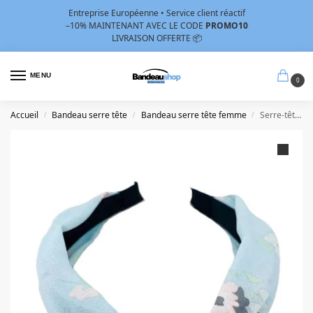
Entreprise Européenne • Service client réactif
–10%
MAINTENANT AVEC LE CODE
PROMO10
LIVRAISON OFFERTE 📦
MENU
0
Accueil
Bandeau serre tête
Bandeau serre tête femme
Serre-tête floral bleu ciel
/
/
/