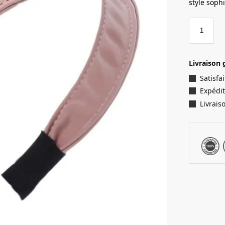
style soph
Livraison 
Satisf
Expédit
Livrais