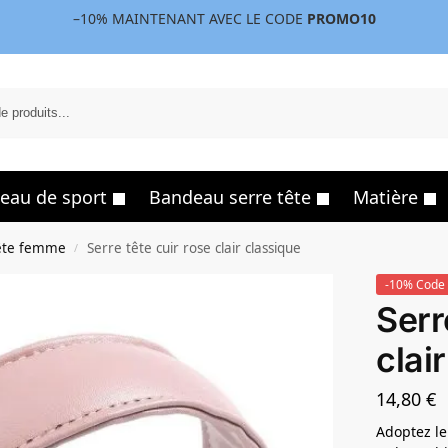
–10%
MAINTENANT AVEC LE CODE
PROMO10
eau de sport
Bandeau serre tête
Matière
ête femme
Serre tête cuir rose clair classique
/
-10% Code 
Serr
clai
14,80
€
Adoptez le