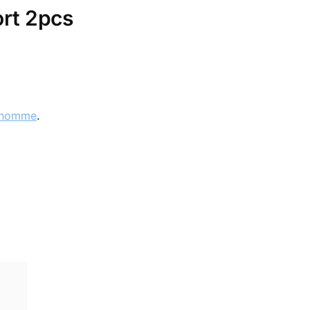
rt 2pcs
 homme
.