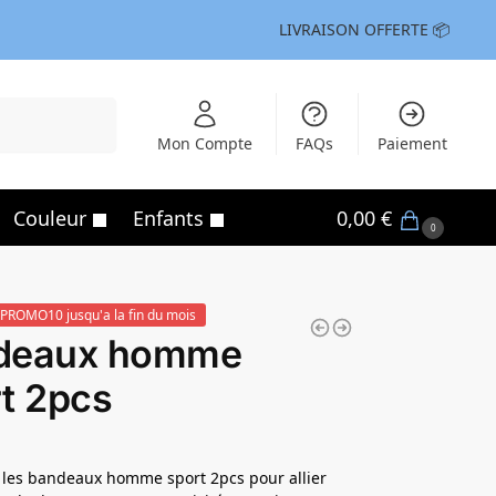
LIVRAISON OFFERTE 📦
Recherche
Mon Compte
FAQs
Paiement
Couleur
Enfants
0,00
€
0
PROMO10 jusqu'a la fin du mois
deaux homme
t 2pcs
 les bandeaux homme sport 2pcs pour allier