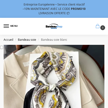
Entreprise Européenne • Service client réactif
–10%
MAINTENANT AVEC LE CODE
PROMO10
LIVRAISON OFFERTE 📦
MENU
0
Accueil
Bandeau soie
Bandeau soie blanc
/
/