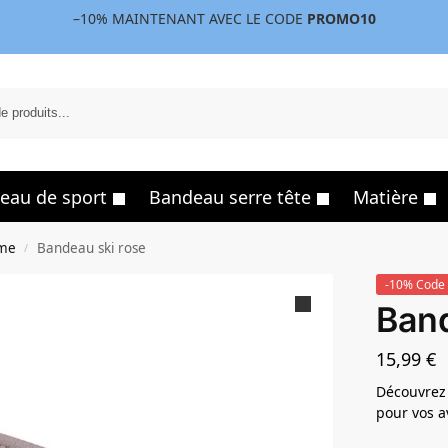
–10%
MAINTENANT AVEC LE CODE
PROMO10
eau de sport
Bandeau serre tête
Matière
mme
Bandeau ski rose
/
-10% Code 
Band
15,99
€
Découvrez 
pour vos a