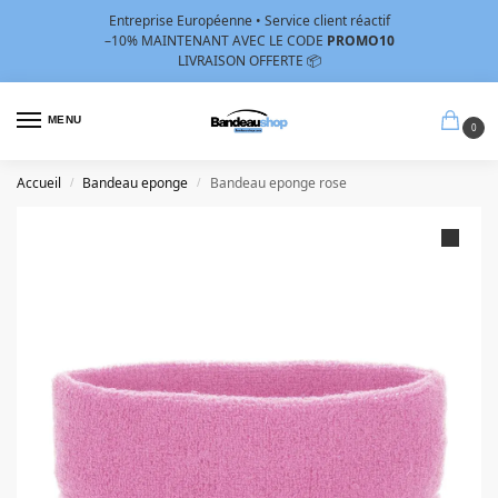
Entreprise Européenne • Service client réactif
–10%
MAINTENANT AVEC LE CODE
PROMO10
LIVRAISON OFFERTE 📦
MENU
0
Accueil
Bandeau eponge
Bandeau eponge rose
/
/