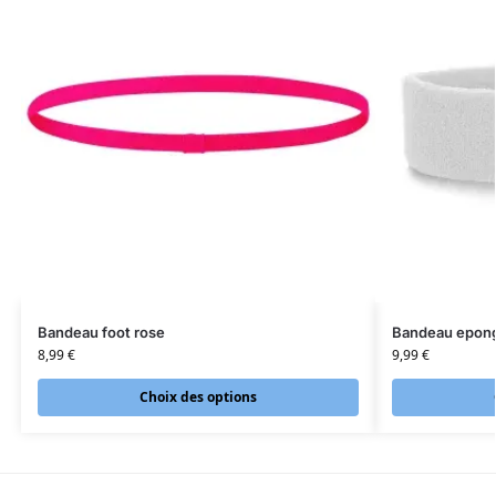
Bandeau foot rose
Bandeau epong
8,99
€
9,99
€
Choix des options