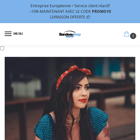
Entreprise Européenne • Service client réactif
–10%
MAINTENANT AVEC LE CODE
PROMO10
LIVRAISON OFFERTE 📦
MENU
0